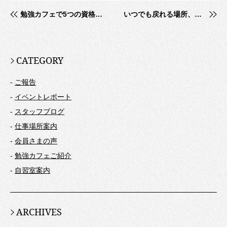
勉強カフェで5つの資格を取得
いつでも戻れる場所、勉強カフェ
CATEGORY
-
ご報告
-
イベントレポート
-
スタッフブログ
-
仕事場所案内
-
会員さまの声
-
勉強カフェご紹介
-
自習室案内
ARCHIVES