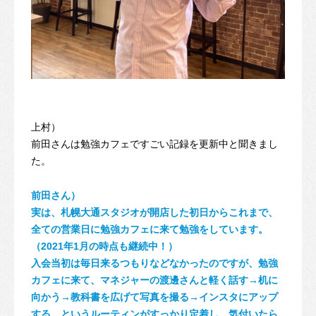
上村）
前田さんは勉強カフェですごい記録を更新中と聞きまし
た。
前田さん）
実は、札幌大通スタジオが開店した初日からこれまで、
全ての営業日に勉強カフェに来て勉強をしています。
（2021年1月の時点も継続中！）
入会当初は毎日来るつもりなどなかったのですが、勉強
カフェに来て、マネジャーの渡邊さんと軽く話す→机に
向かう→教科書を広げて写真を撮る→インスタにアップ
する、というルーティンがすっかり定着し、気付いたら