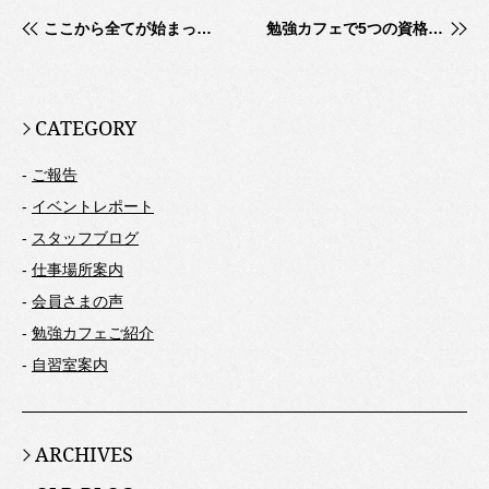
ここから全てが始まった！
勉強カフェで5つの資格を取得
CATEGORY
-
ご報告
-
イベントレポート
-
スタッフブログ
-
仕事場所案内
-
会員さまの声
-
勉強カフェご紹介
-
自習室案内
ARCHIVES