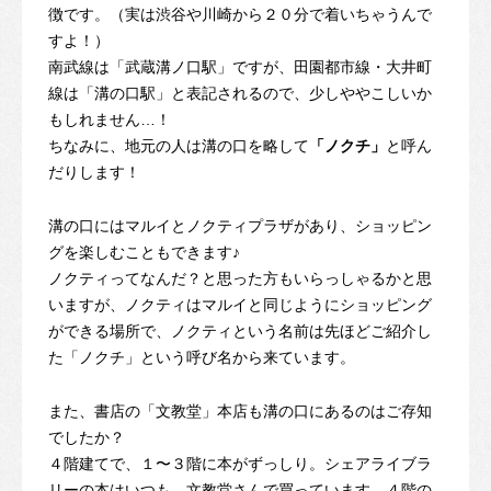
徴です。（実は渋谷や川崎から２０分で着いちゃうんで
すよ！）
南武線は「武蔵溝ノ口駅」ですが、田園都市線・大井町
線は「溝の口駅」と表記されるので、少しややこしいか
もしれません…！
ちなみに、地元の人は溝の口を略して
「ノクチ」
と呼ん
だりします！
溝の口にはマルイとノクティプラザがあり、ショッピン
グを楽しむこともできます♪
ノクティってなんだ？と思った方もいらっしゃるかと思
いますが、ノクティはマルイと同じようにショッピング
ができる場所で、ノクティという名前は先ほどご紹介し
た「ノクチ」という呼び名から来ています。
また、書店の「文教堂」本店も溝の口にあるのはご存知
でしたか？
４階建てで、１〜３階に本がずっしり。シェアライブラ
リーの本はいつも、文教堂さんで買っています。４階の