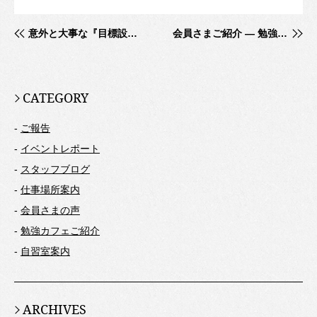
意外と大事な『目標設定シート』
会員さまご紹介 ― 勉強カフェで出会った仲間の影響で
CATEGORY
-
ご報告
-
イベントレポート
-
スタッフブログ
-
仕事場所案内
-
会員さまの声
-
勉強カフェご紹介
-
自習室案内
ARCHIVES