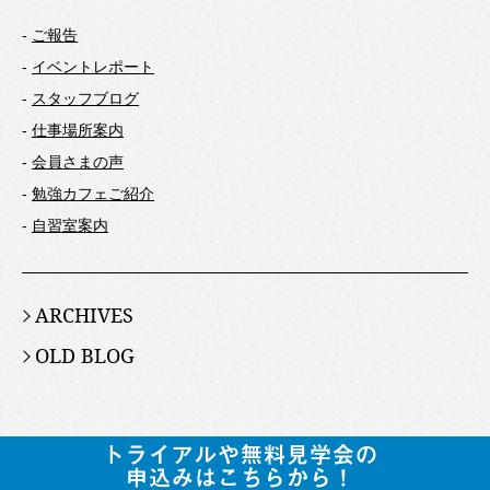
-
ご報告
-
イベントレポート
-
スタッフブログ
-
仕事場所案内
-
会員さまの声
-
勉強カフェご紹介
-
自習室案内
ARCHIVES
OLD BLOG