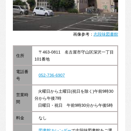
画像参考：
志段味図書館
〒463-0811 名古屋市守山区深沢一丁目
住所
101番地
電話番
052-736-6907
号
火曜日から土曜日(祝日を除く)午前9時30
営業時
分から午後7時
間
日曜日・祝日 午前9時30分から午後5時
料金
なし
図書館カレンダー
で志段味図書館をご選