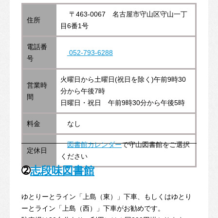
〒463-0067 名古屋市守山区守山一丁
住所
目6番1号
電話番
052-793-6288
号
火曜日から土曜日(祝日を除く)午前9時30
営業時
分から午後7時
間
日曜日・祝日 午前9時30分から午後5時
料金
なし
図書館カレンダー
で守山図書館をご選択
定休日
ください
➁
志段味図書館
ゆとりーとライン「上島（東）」下車、もしくはゆとり
ーとライン「上島（西）」下車がお勧めです。