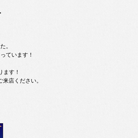
オ
した。
なっています！
ります！
ご来店ください。