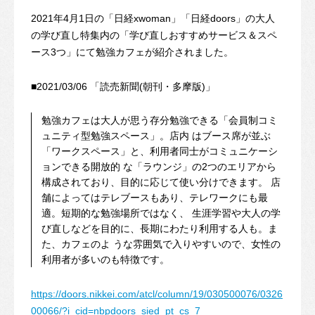
2021年4月1日の「日経xwoman」「日経doors」の大人
の学び直し特集内の「学び直しおすすめサービス＆スペ
ース3つ」にて勉強カフェが紹介されました。
■2021/03/06 「読売新聞(朝刊・多摩版)」
勉強カフェは大人が思う存分勉強できる「会員制コミ
ュニティ型勉強スペース」。店内 はブース席が並ぶ
「ワークスペース」と、利用者同士がコミュニケーシ
ョンできる開放的 な「ラウンジ」の2つのエリアから
構成されており、目的に応じて使い分けできます。 店
舗によってはテレブースもあり、テレワークにも最
適。短期的な勉強場所ではなく、 生涯学習や大人の学
び直しなどを目的に、⻑期にわたり利用する人も。ま
た、カフェのよ うな雰囲気で入りやすいので、女性の
利用者が多いのも特徴です。
https://doors.nikkei.com/atcl/column/19/030500076/0326
00066/?i_cid=nbpdoors_sied_pt_cs_7