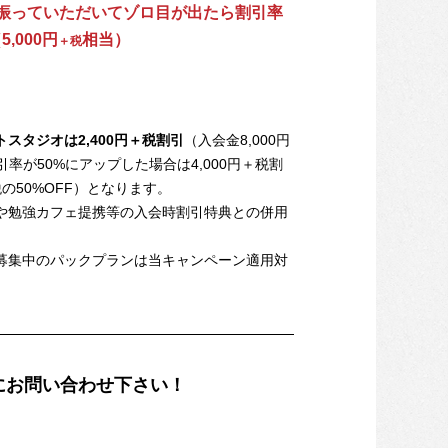
振っていただいてゾロ目が出たら割引率
,000円
相当）
＋税
スタジオは2,400円＋税割引
（入会金8,000円
引率が50%にアップした場合は4,000円＋税割
税の50%OFF）となります。
や勉強カフェ提携等の入会時割引特典との併用
募集中のパックプランは当キャンペーン適用対
にお問い合わせ下さい！